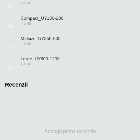
4.4 MB
PDF
Compact_UY180-280
4.3 MB
PDF
Midsize_UY350-600
4.1 MB
PDF
Large_UY800-1200
4.1 MB
PDF
Recenzii
Adaogă prima recenzie