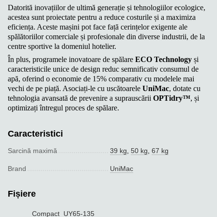
Datorită inovațiilor de ultimă generație și tehnologiilor ecologice,
acestea sunt proiectate pentru a reduce costurile și a maximiza
eficiența. Aceste mașini pot face față cerințelor exigente ale
spălătoriilor comerciale și profesionale din diverse industrii, de la
centre sportive la domeniul hotelier.
În plus, programele inovatoare de spălare
ECO Technology
și
caracteristicile unice de design reduc semnificativ consumul de
apă, oferind o economie de 15% comparativ cu modelele mai
vechi de pe piață. Asociați-le cu uscătoarele
UniMac
, dotate cu
tehnologia avansată de prevenire a suprauscării
OPTidry™
, și
optimizați întregul proces de spălare.
Caracteristici
Sarcină maximă
39 kg
,
50 kg
,
67 kg
Brand
UniMac
Fișiere
Compact_UY65-135