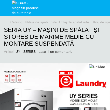
Catalog
Utilaje de spălăt rufe
Utilaj de spălat rufe
Utilaj de sp
SERIA UY – MAȘINI DE SPĂLAT ȘI
STORES DE MĂRIME MEDIE CU
MONTARE SUSPENDATĂ
Articol:
UY - SERIES
Lasa-ți un comentariu