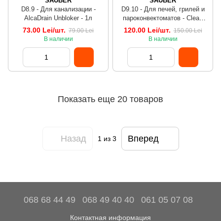
SAUBER
SAUBER
D8.9 - Для канализации -
D9.10 - Для печей, грилей и
AlcaDrain Unbloker - 1л
пароконвектоматов - Clean
Auto Oven Det - 1л
73.00 Lei/шт.
120.00 Lei/шт.
79.00 Lei
150.00 Lei
В наличии
В наличии
Показать еще 20 товаров
Назад
Вперед
1
из 3
068 68 44 49
068 49 40 40
061 05 07 08
Контактная информация