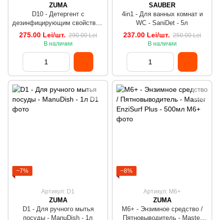
ZUMA
SAUBER
D10 - Детергент с
4in1 - Для ванных комнат и
дезинфицирующим свойством
WC - SaniDet - 5л
- Clean Bac - 5л
275.00 Lei/шт.
237.00 Lei/шт.
290.00 Lei
250.00 Lei
В наличии
В наличии
−7%
−8%
Артикул: D1
Артикул: M6+
ZUMA
ZUMA
D1 - Для ручного мытья
M6+ - Энзимное средство /
посуды - ManuDish - 1л
Пятновыводитель - Master