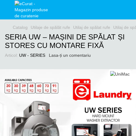
Catalog
Utilaje de spălăt rufe
Utilaj de spălat rufe
Utilaj de sp
SERIA UW – MAȘINI DE SPĂLAT ȘI
STORES CU MONTARE FIXĂ
Articol:
UW - SERIES
Lasa-ți un comentariu