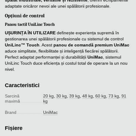
spălat industriale, versatile și rezistente
, oferim echipamente
adaptate oricăror nevoi ale unei spălătorii profesionale.
Opțiuni de control
Panou tactil UniLinc Touch
UȘURINȚA ÎN UTILIZARE
definește experiența supremă în
gestionarea unei spălătorii profesionale cu sistemul de control
UniLinc™ Touch
. Acest
panou de comandă premium UniMac
aduce simplitate, flexibilitate și inteligență fiecărei spălătorii.
Perfect adaptat performanței și durabilității
UniMac
, sistemul
UniLinc Touch duce eficiența și costul total de operare la un nou
nivel.
Caracteristici
Sarcină
20 kg
,
30 kg
,
39 kg
,
48 kg
,
60 kg
,
73 kg
,
91
maximă
kg
Brand
UniMac
Fișiere