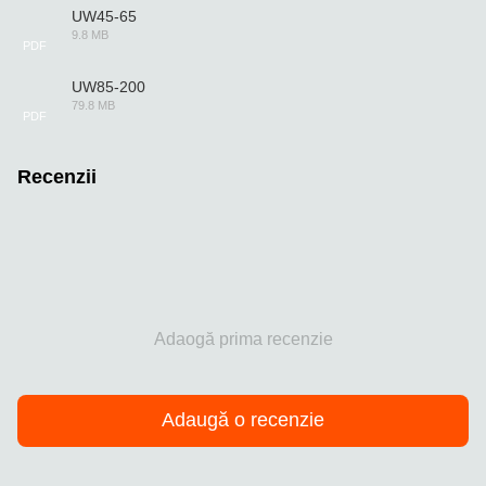
UW45-65
9.8 MB
PDF
UW85-200
79.8 MB
PDF
Recenzii
Adaogă prima recenzie
Adaugă o recenzie