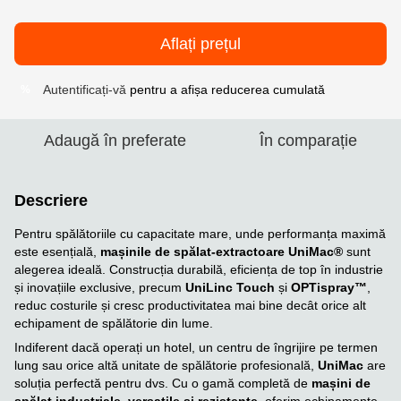
Aflați prețul
Autentificați-vă
pentru a afișa reducerea cumulată
%
Adaugă în preferate
În comparație
Descriere
Pentru spălătoriile cu capacitate mare, unde performanța maximă
este esențială,
mașinile de spălat-extractoare UniMac®
sunt
alegerea ideală. Construcția durabilă, eficiența de top în industrie
și inovațiile exclusive, precum
UniLinc Touch
și
OPTispray™
,
reduc costurile și cresc productivitatea mai bine decât orice alt
echipament de spălătorie din lume.
Indiferent dacă operați un hotel, un centru de îngrijire pe termen
lung sau orice altă unitate de spălătorie profesională,
UniMac
are
soluția perfectă pentru dvs. Cu o gamă completă de
mașini de