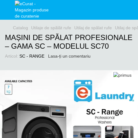
Catalog
Utilaje de spălăt rufe
Utilaj de spălat rufe
Utilaj de sp
MAȘINI DE SPĂLAT PROFESIONALE
– GAMA SC – MODELUL SC70
Articol:
SC - RANGE
Lasa-ți un comentariu