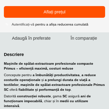
Aflați prețul
Autentificați-vă
pentru a afișa reducerea cumulată
%
Adaugă în preferate
În comparație
Descriere
Mașinile de spălat-extractoare profesionale compacte
Primus – eficiență maximă, costuri reduse
Concepute pentru
a îmbunătăți productivitatea
,
a reduce
costurile operaționale
și
a prelungi durata de viață a
textilelor
,
mașinile de spălat-extractoare profesionale Primus
SC
oferă
fiabilitate și performanță de top
.
Datorită
construcției robuste
, gama
SC
asigură
ani de
funcționare impecabilă
, chiar și în
medii cu utilizare
intensivă
.