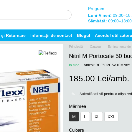
Program:
Luni-Vineri:
09:00–18:
Sâmbătă:
09:00–13:00
și Returnare
Informații de contact
Blogul
Acordul utilizatoru
Principală
Catalog
Echipamente de 
Nitril M Portocale 50 bu
În stoc
Articol: REF50PCSA10MN85
185.00 Lei/amb.
Autentificați-vă
pentru a afișa r
%
Mărimea
M
L
XL
XXL
Culoare