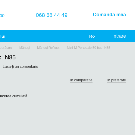
068 68 44 49
Comanda mea
00
Intrare
lui
Ro
curățare
Mănuși
Mănuși Reflexx
Nitril M Portocale 50 buc. N85
c. N85
Lasa-ți un comentariu
În comparație
În preferate
educerea cumulată