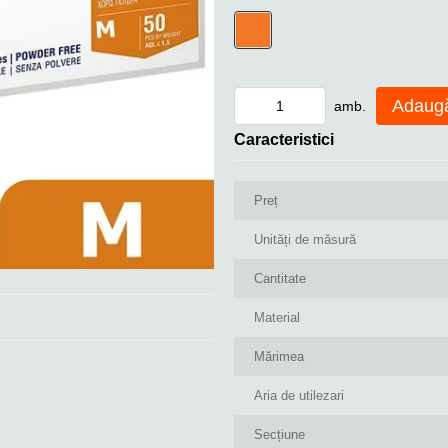
Adaugă
amb.
Caracteristici
Preț
Unități de măsură
Cantitate
Material
Mărimea
Aria de utilezari
Seсțiune