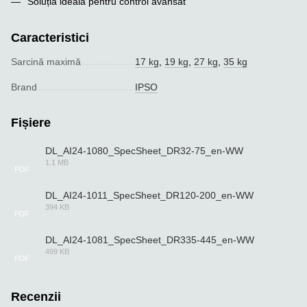
Soluția ideală pentru control avansat
Caracteristici
Sarcină maximă
17 kg
,
19 kg
,
27 kg
,
35 kg
Brand
IPSO
Fișiere
DL_AI24-1080_SpecSheet_DR32-75_en-WW
1.1 MB
PDF
DL_AI24-1011_SpecSheet_DR120-200_en-WW
394 KB
PDF
DL_AI24-1081_SpecSheet_DR335-445_en-WW
499 KB
PDF
Recenzii