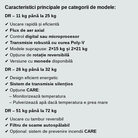
Caracteristici principale pe categorii de modele:
DR – 11 kg până la 25 kg
✔ Uscare rapidă și eficientă
✔
Flux de aer axial
✔ Control
digital sau microprocesor
✔
Transmisie robustă cu curea Poly-V
✔ Modele suprapuse:
2×15 kg și 2×21 kg
✔ Opțiune de
rotație reversibilă
✔ Versiune cu
monede
disponibilă
DR – 26 kg până la 32 kg
✔ Design eficient energetic
✔
Sistem de transmisie silențios
✔ Opțiune
CARE
:
– Monitorizează temperatura
– Pulverizează apă dacă temperatura e prea mare
DR – 51 kg până la 72 kg
✔ Uscare cu tambur reversibil
✔
Filtru de scame autospălabil
✔ Opțional: sistem de prevenire incendii
CARE