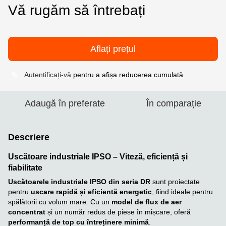
Vă rugăm să întrebați
Aflați prețul
Autentificați-vă
pentru a afișa reducerea cumulată
%
Adaugă în preferate
În comparație
Descriere
Uscătoare industriale IPSO – Viteză, eficiență și
fiabilitate
Uscătoarele industriale IPSO din seria DR
sunt proiectate
pentru
uscare rapidă și eficientă energetic
, fiind ideale pentru
spălătorii cu volum mare. Cu un
model de flux de aer
concentrat
și un număr redus de piese în mișcare, oferă
performanță de top cu întreținere minimă
.