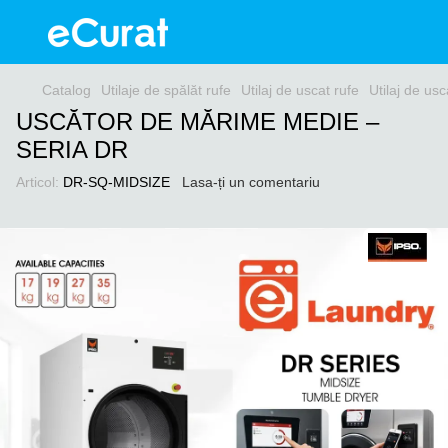
Catalog
Utilaje de spălăt rufe
Utilaj de uscat rufe
Utilaj de us
USCĂTOR DE MĂRIME MEDIE –
SERIA DR
Articol:
DR-SQ-MIDSIZE
Lasa-ți un comentariu