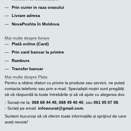
Prin curier in raza orasului
Livrare adresa
NovaPoshta în Moldova
Mai multe despre livrare
Plată online (Card)
Prin card bancar la primire
Ramburs
Transfer bancar
Mai multe despre Plata
Pentru a obține sfaturi cu privire la produse sau servicii, ne puteți
contacta telefonic sau prin e-mail. Specialiștii noștri sunt pregătiți
să vă răspundă la toate întrebările și să vă ajute cu alegerea dvs.
- Sunați-ne la:
068 68 44 49, 068 49 40 40
, sau
061 05 07 08
.
- Scrieți pe email:
infoecurat@gmail.com
.
Suntem bucuroși să vă oferim toate informațiile și sprijinul de care
aveți nevoie!