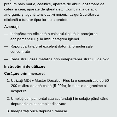
precum bain marie, ceainice, aparate de aburi, dozatoare de
cafea și ceai, aparate de gheață etc. Combinația de acid
anorganic și agenți tensioactivi neionici asigură curățarea
eficientă a tuturor tipurilor de suprafețe.
Avantaje
Îndepărtarea eficientă a calcarului ajută la protejarea
echipamentului și la îmbunătățirea igienei
Raport calitate/preț excelent datorită formulei sale
concentrate
Redă strălucirea metalică prin îndepărtarea stratului de oxid.
Instructiuni de utilizare
Curățare prin imersare:
Utilizați MD5+ Master Decalcer Plus la o concentrație de 50-
200 ml/litru de apă caldă (5-20%), în funcție de grosime și
acoperire.
Umpleți echipamentul sau scufundați-l în soluție până când
depunerile sunt complet dizolvate.
Îndepărtați orice depuneri rămase.