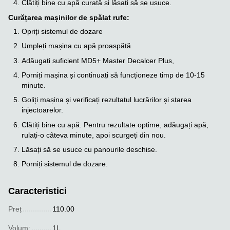
Clătiți bine cu apă curată și lăsați să se usuce.
Curățarea mașinilor de spălat rufe:
Opriți sistemul de dozare
Umpleți mașina cu apă proaspătă
Adăugați suficient MD5+ Master Decalcer Plus,
Porniți mașina și continuați să funcționeze timp de 10-15
minute.
Goliți mașina și verificați rezultatul lucrărilor și starea
injectoarelor.
Clătiți bine cu apă. Pentru rezultate optime, adăugați apă,
rulați-o câteva minute, apoi scurgeți din nou.
Lăsați să se usuce cu panourile deschise.
Porniți sistemul de dozare.
Caracteristici
Preț
110.00
Volum:
1L