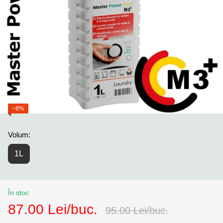
−8%
Volum:
1L
În stoc
87.00 Lei/buc.
95.00 Lei/buc.