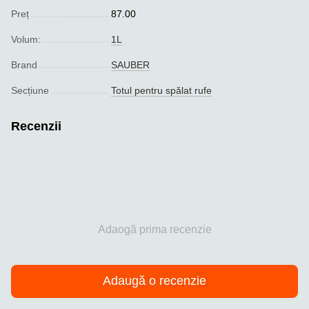
Preț
87.00
Volum:
1L
Brand
SAUBER
Seсțiune
Totul pentru spălat rufe
Recenzii
Adaogă prima recenzie
Adaugă o recenzie