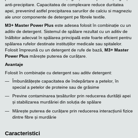
anti-precipitare. Capacitatea de complexare reduce duritatea
apei, prevenind astfel precipitarea sarurilor de calciu si magneziu
ale unor componente de detergent pe fibrele textile.
M3+ Master Power Plus
este adesea folosit în combinație cu un
aditiv de detergent. Sistemul de spălare rezultat cu un aditiv de
înălbitor adecvat în spălarea principală este foarte eficient pentru
spălarea rufelor destinate instituțiilor medicale sau spitalelor.
Folosit împreună cu un detergent de rufe de bază,
M3+ Master
Power Plus
mărește puterea de curățare.
Avantaje
Folosit în combinație cu detergent sau aditiv detergent:
Îmbunătățește capacitatea de îndepărtare a petelor, în
special a petelor de proteine ​​sau de grăsime
Previne contaminarea țesăturilor prin reducerea durității apei
și stabilizarea murdăriei din soluția de spălare
Mărește puterea de curățare prin reducerea interacțiunii fizice
dintre fibre și murdărie
Caracteristici