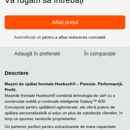
Vă rugăm să întrebați
Aflați prețul
Autentificați-vă
pentru a afișa reducerea cumulată
%
Adaugă în preferate
În comparație
Descriere
Mașini de spălat frontale Huebsch® – Precizie. Performanță.
Profit.
Mașinile frontale Huebsch® combină tehnologia de vârf cu o
construcție solidă și controale inteligente Galaxy™ 600.
Concepute pentru spălătorii aglomerate, ele oferă putere de
spălare personalizabilă și aduc un plus de satisfacție clienților, în
timp ce sporesc veniturile proprietarilor.
Un partener perfect pentru extractoarele de mare capacitate: