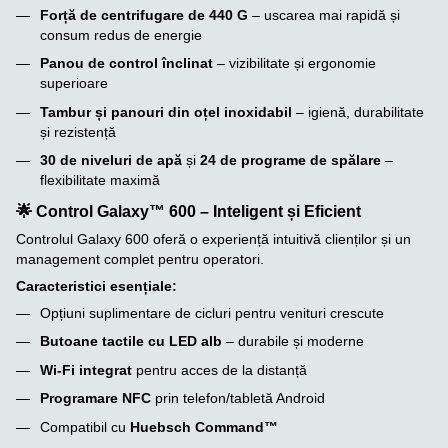
Forță de centrifugare de 440 G
– uscarea mai rapidă și
consum redus de energie
Panou de control înclinat
– vizibilitate și ergonomie
superioare
Tambur și panouri din oțel inoxidabil
– igienă, durabilitate
și rezistență
30 de niveluri de apă
și
24 de programe de spălare
–
flexibilitate maximă
🌟
Control Galaxy™ 600 – Inteligent și Eficient
Controlul Galaxy 600 oferă o experiență intuitivă clienților și un
management complet pentru operatori.
Caracteristici esențiale:
Opțiuni suplimentare de cicluri pentru venituri crescute
Butoane tactile cu LED alb
– durabile și moderne
Wi-Fi integrat
pentru acces de la distanță
Programare NFC
prin telefon/tabletă Android
Compatibil cu
Huebsch Command™