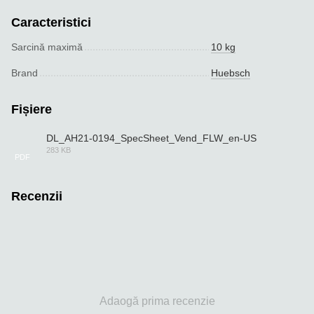
Caracteristici
Sarcină maximă
10 kg
Brand
Huebsch
Fișiere
DL_AH21-0194_SpecSheet_Vend_FLW_en-US
283 KB
PDF
Recenzii
Adaogă prima recenzie