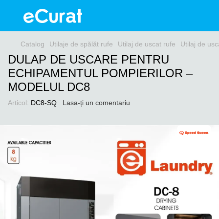
Catalog
Utilaje de spălăt rufe
Utilaj de uscat rufe
Utilaj de us
DULAP DE USCARE PENTRU
ECHIPAMENTUL POMPIERILOR –
MODELUL DC8
Articol:
DC8-SQ
Lasa-ți un comentariu