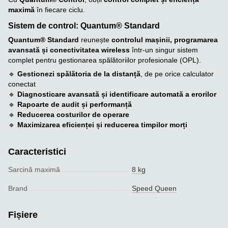
maximă
în fiecare ciclu.
Sistem de control: Quantum® Standard
Quantum® Standard
reunește
controlul mașinii, programarea
avansată și conectivitatea wireless
într-un singur sistem
complet pentru gestionarea spălătoriilor profesionale (OPL).
🔹
Gestionezi spălătoria de la distanță
, de pe orice calculator
conectat
🔹
Diagnosticare avansată și identificare automată a erorilor
🔹
Rapoarte de audit și performanță
🔹
Reducerea costurilor de operare
🔹
Maximizarea eficienței și reducerea timpilor morți
Caracteristici
Sarcină maximă
8 kg
Brand
Speed Queen
Fișiere