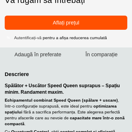
Vă rugăm să întrebați
Aflați prețul
Autentificați-vă
pentru a afișa reducerea cumulată
%
Adaugă în preferate
În comparație
Descriere
Spălător + Uscător Speed Queen suprapus – Spațiu
minim. Randament maxim.
Echipamentul combinat Speed Queen (spălare + uscare)
,
într-o configurație suprapusă, este ideal pentru
optimizarea
spațiului
fără a sacrifica performanța. Este alegerea perfectă
pentru afacerile care au nevoie de
capacitate mare într-o zonă
compactă
.
Cu
Quantum® Control
, obții
control complet și eficiență