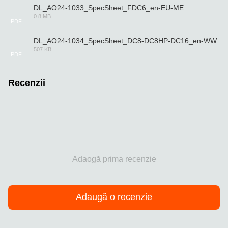
DL_AO24-1033_SpecSheet_FDC6_en-EU-ME
0.8 MB
PDF
DL_AO24-1034_SpecSheet_DC8-DC8HP-DC16_en-WW
507 KB
PDF
Recenzii
Adaogă prima recenzie
Adaugă o recenzie