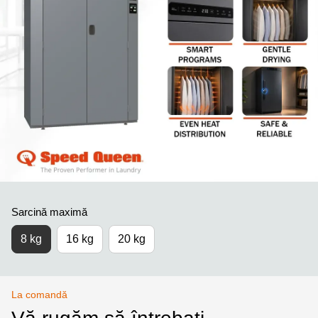
Sarcină maximă
8 kg
16 kg
20 kg
La comandă