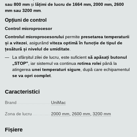
sau 800 mm
și
lățimi de lucru de 1664 mm, 2000 mm, 2600
mm sau 3200 mm
.
Opțiuni de control
Control microprocesor
Controlul microprocesorului
permite
presetarea temperaturii
și a vitezei
, asigurând
viteza optimă în funcție de tipul de
țesătură și nivelul de umiditate
.
La sfârșitul zilei de lucru, este suficient
să apăsați butonul
„STOP”
, iar sistemul va continua
rotirea rolei
până la
atingerea
unei temperaturi sigure
, după care echipamentul
se va opri complet
.
Caracteristici
Brand
UniMac
Zona de lucru
2000 mm
,
2600 mm
,
3200 mm
Fișiere