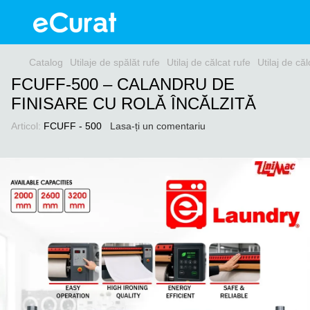
Catalog
Utilaje de spălăt rufe
Utilaj de călcat rufe
Utilaj de că
FCUFF-500 – CALANDRU DE
FINISARE CU ROLĂ ÎNCĂLZITĂ
Articol:
FCUFF - 500
Lasa-ți un comentariu