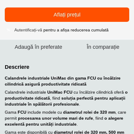
Aflați prețul
Autentificați-vă
pentru a afișa reducerea cumulată
%
Adaugă în preferate
În comparație
Descriere
Calandrele industriale UniMac din gama FCU cu încălzire
cilindrică asigură productivitate ridicată
Calandrele industriale
UniMac FCU
cu încălzire cilindrică oferă
o
productivitate ridicată
, fiind
soluția perfectă pentru aplicații
industriale în spălătorii profesionale
.
Gama
FCU
include modele cu
diametrul rolei de 320 mm
, care
permit
procesarea unor volume mari de rufe
, fiind
o alegere
excelentă pentru unități industriale
.
Gama este disponibilă cu
diametrul rolei de 320 mm, 500 mm