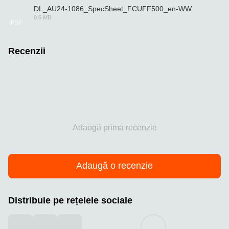
DL_AU24-1086_SpecSheet_FCUFF500_en-WW
0.6 MB
PDF
Recenzii
Adaogă prima recenzie
Adaugă o recenzie
Distribuie pe rețelele sociale