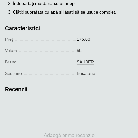
Îndepărtați murdăria cu un mop.
Clătiți suprafața cu apă și lăsați să se usuce complet.
Caracteristici
Preț
175.00
Volum:
5L
Brand
SAUBER
Seсțiune
Bucătărie
Recenzii
Adaogă prima recenzie