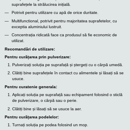
suprafețele la strălucirea inițială.
Potrivit pentru utilizare cu apă de orice duritate.
Multifunctional, potrivit pentru majoritatea suprafetelor, cu
exceptia aluminiului lustruit.
Concentrația ridicată face ca produsul să fie economic de
utilizat.
Recomandări de utilizare:
Pentru curățarea prin pulverizare:
Pulverizați soluția pe suprafață și ștergeți cu o cârpă umedă.
Clătiți bine suprafețele în contact cu alimentele și lăsați să se
usuce.
Pentru curatenie generala:
Aplicați soluția pe suprafață sau echipament folosind o sticlă
de pulverizare, o cârpă sau o perie.
Clătiți bine și lăsați să se usuce la aer.
Pentru curățarea podelelor:
Turnați soluția pe podea folosind un mop.