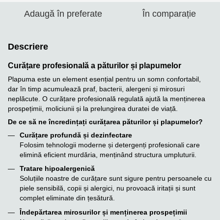
Adaugă în preferate
În comparație
Descriere
Curățare profesională a păturilor și plapumelor
Plapuma este un element esențial pentru un somn confortabil,
dar în timp acumulează praf, bacterii, alergeni și mirosuri
neplăcute. O curățare profesională regulată ajută la menținerea
prospețimii, moliciunii și la prelungirea duratei de viață.
De ce să ne încredințați curățarea păturilor și plapumelor?
Curățare profundă și dezinfectare
Folosim tehnologii moderne și detergenți profesionali care
elimină eficient murdăria, menținând structura umpluturii.
Tratare hipoalergenică
Soluțiile noastre de curățare sunt sigure pentru persoanele cu
piele sensibilă, copii și alergici, nu provoacă iritații și sunt
complet eliminate din țesătură.
Îndepărtarea mirosurilor și menținerea prospețimii