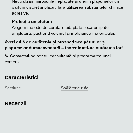
Neutralizăm mirosurile neplăcute și oferim plapumelor un
parfum discret și plăcut, fără utilizarea substanțelor chimice
agresive.
Protecția umpluturii
Alegem metode de curățare adaptate fiecărui tip de
umplutură, păstrând volumul și moliciunea materialului.
Aveți grijă de curățenia și prospețimea păturilor și
plapumelor dumneavoastră – încredințați-ne curățarea lor!
📞 Contactați-ne pentru consultanță și programarea unei
comenzi!
Caracteristici
Seсțiune
Spălătorie rufe
Recenzii