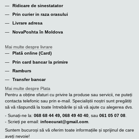
Ridicare de sinestatator
Prin curier in raza orasului
Livrare adresa
NovaPoshta în Moldova
Mai multe despre livrare
Plată online (Card)
Prin card bancar la primire
Ramburs
Transfer bancar
Mai multe despre Plata
Pentru a obține sfaturi cu privire la produse sau servicii, ne puteți
contacta telefonic sau prin e-mail. Specialiștii noștri sunt pregătiți
să vă răspundă la toate întrebările și să vă ajute cu alegerea dvs.
- Sunați-ne la:
068 68 44 49, 068 49 40 40
, sau
061 05 07 08
.
- Scrieți pe email:
infoecurat@gmail.com
.
Suntem bucuroși să vă oferim toate informațiile și sprijinul de care
aveți nevoie!