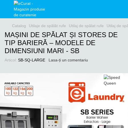
Catalog
Utilaje de spălăt rufe
Utilaj de spălat rufe
Utilaj de s
MAȘINI DE SPĂLAT ȘI STORES DE
TIP BARIERĂ – MODELE DE
DIMENSIUNI MARI - SB
Articol:
SB-SQ-LARGE
Lasa-ți un comentariu