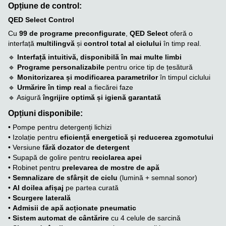
Opțiune de control:
QED Select Control
Cu
99 de programe preconfigurate
,
QED Select
oferă o
interfață
multilingvă
și
control total al ciclului
în timp real.
🔹
Interfață intuitivă, disponibilă în mai multe limbi
🔹
Programe personalizabile
pentru orice tip de țesătură
🔹
Monitorizarea și modificarea parametrilor
în timpul ciclului
🔹
Urmărire în timp real
a fiecărei faze
🔹 Asigură
îngrijire optimă și igienă garantată
Opțiuni disponibile:
• Pompe pentru detergenți lichizi
• Izolație pentru
eficiență energetică și reducerea zgomotului
• Versiune
fără dozator de detergent
• Supapă de golire pentru
reciclarea apei
• Robinet pentru
prelevarea de mostre de apă
•
Semnalizare de sfârșit de ciclu
(lumină + semnal sonor)
•
Al doilea afișaj
pe partea curată
•
Scurgere laterală
•
Admisii de apă acționate pneumatic
•
Sistem automat de cântărire
cu 4 celule de sarcină