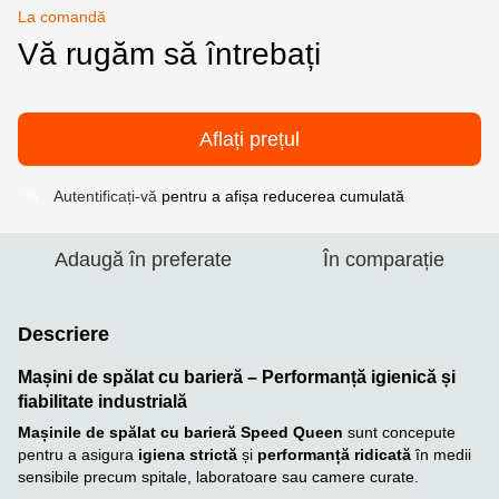
La comandă
Vă rugăm să întrebați
Aflați prețul
Autentificați-vă
pentru a afișa reducerea cumulată
%
Adaugă în preferate
În comparație
Descriere
Mașini de spălat cu barieră – Performanță igienică și
fiabilitate industrială
Mașinile de spălat cu barieră Speed Queen
sunt concepute
pentru a asigura
igiena strictă
și
performanță ridicată
în medii
sensibile precum spitale, laboratoare sau camere curate.