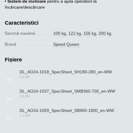
•
Sistem de înclinare
pentru a ajuta operatorii la
încărcare/descărcare
Caracteristici
Sarcină maximă
100 kg
,
122 kg
,
156 kg
,
200 kg
Brand
Speed Queen
Fișiere
DL_AO24-1018_SpecSheet_SH180-280_en-WW
0.9 MB
PDF
DL_AO24-1037_SpecSheet_SMB360-700_en-WW
0.6 MB
PDF
DL_AO24-1059_SpecSheet_SB900-1800_en-WW
1.1 MB
PDF