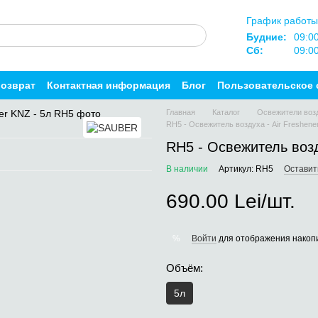
График работы
Будние:
09:0
Сб:
09:0
возврат
Контактная информация
Блог
Пользовательское 
Главная
Каталог
Освежители воз
RH5 - Освежитель воздуха - Air Freshene
RH5 - Освежитель возд
В наличии
Артикул: RH5
Оставит
690.00 Lei/шт.
Войти
для отображения накопи
%
Объём:
5л