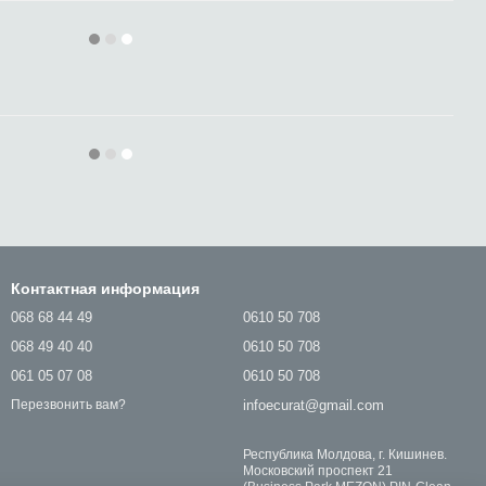
Контактная информация
068 68 44 49
0610 50 708
068 49 40 40
0610 50 708
061 05 07 08
0610 50 708
infoecurat@gmail.com
Перезвонить вам?
Республика Молдова, г. Кишинев.
Московский проспект 21