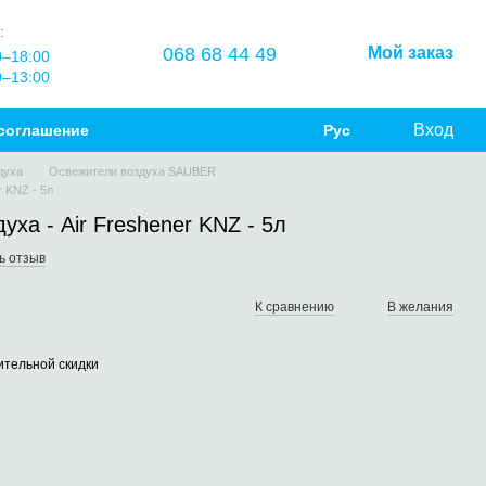
:
068 68 44 49
Мой заказ
0–18:00
0–13:00
Вход
соглашение
Рус
духа
Освежители воздуха SAUBER
r KNZ - 5л
уха - Air Freshener KNZ - 5л
ь отзыв
К сравнению
В желания
тельной скидки