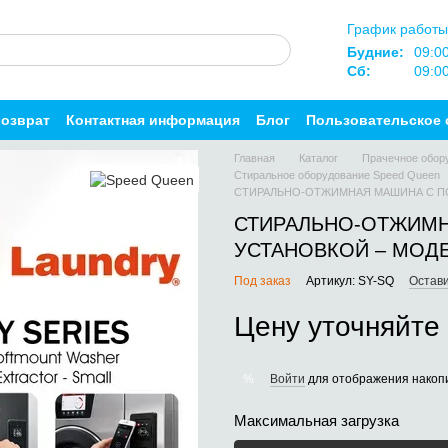
График работы
Будние:
09:0
Сб:
09:0
возврат
Контактная информация
Блог
Пользовательское 
Главная
Каталог
Прачечное обор
Стиральное оборудование Speed Queen
СТИРАЛЬНО-ОТЖИМНАЯ МАШИНА С ПО
СТИРАЛЬНО-ОТЖИМН
УСТАНОВКОЙ – МОДЕ
Под заказ
Артикул: SY-SQ
Остави
Цену уточняйте
Войти
для отображения накопи
%
Максимальная загрузка