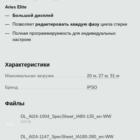
Aries Elite
Большой дисплей
Позволяет
редактировать каждую фазу
цикла стирки
Полная программируемость для индивидуальных
настроек
Характеристики
Максимальная загрузка
20 кг
,
27 кг
,
31 кг
Бренд
IPSO
Файлы
DL_AI24-1004_SpecSheet_IA80-135_en-WW
428 КБ
PDF
DL_AI24-1147_SpecSheet_IA180-280_en-WW