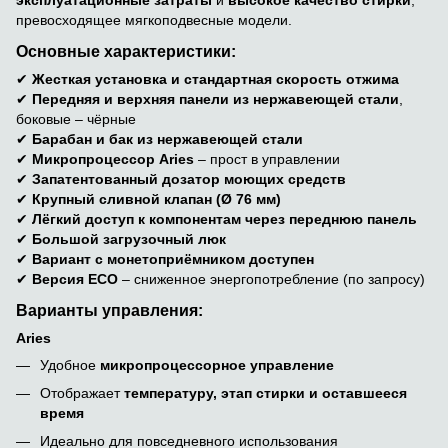
эксплуатационные затраты
и
высокое качество стирки
,
превосходящее мягкоподвесные модели.
Основные характеристики:
✔
Жесткая установка и стандартная скорость отжима
✔
Передняя и верхняя панели из нержавеющей стали
,
боковые – чёрные
✔
Барабан и бак из нержавеющей стали
✔
Микропроцессор Aries
– прост в управлении
✔
Запатентованный дозатор моющих средств
✔
Крупный сливной клапан (Ø 76 мм)
✔
Лёгкий доступ к компонентам через переднюю панель
✔
Большой загрузочный люк
✔
Вариант с монетоприёмником доступен
✔
Версия ECO
– сниженное энергопотребление (по запросу)
Варианты управления:
Aries
Удобное
микропроцессорное управление
Отображает
температуру, этап стирки и оставшееся
время
Идеально для повседневного использования