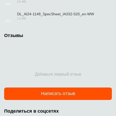
0.6 МБ
PDF
DL_AI24-1148_SpecSheet_IA332-520_en-WW
1.3 МБ
PDF
Отзывы
Добавьте первый отзыв
Написать отзыв
Поделиться в соцсетях