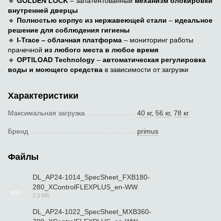
🔹
GOLDEN LOCK
– запатентованный
механизм блокировки
внутренней дверцы
🔹
Полностью корпус из нержавеющей стали
–
идеальное
решение для соблюдения гигиены
🔹
I-Trace – облачная платформа
– мониторинг работы
прачечной
из любого места в любое время
🔹
OPTILOAD Technology
–
автоматическая регулировка
воды и моющего средства
в зависимости от загрузки
Характеристики
Максимальная загрузка
40 кг
,
56 кг
,
78 кг
Бренд
primus
Файлы
DL_AP24-1014_SpecSheet_FXB180-
280_XControlFLEXPLUS_en-WW
PDF
2.3 МБ
DL_AP24-1022_SpecSheet_MXB360-