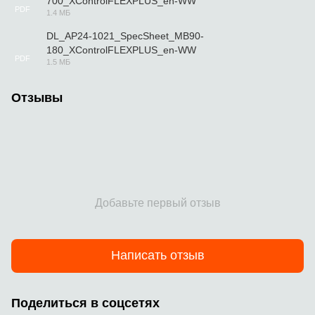
700_XControlFLEXPLUS_en-WW
PDF
1.4 МБ
DL_AP24-1021_SpecSheet_MB90-
180_XControlFLEXPLUS_en-WW
PDF
1.5 МБ
Отзывы
Добавьте первый отзыв
Написать отзыв
Поделиться в соцсетях