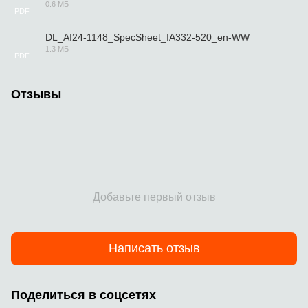
0.6 МБ
PDF
DL_AI24-1148_SpecSheet_IA332-520_en-WW
1.3 МБ
PDF
Отзывы
Добавьте первый отзыв
Написать отзыв
Поделиться в соцсетях