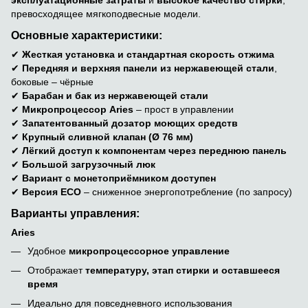
эксплуатационные затраты
и
высокое качество стирки
,
превосходящее мягкоподвесные модели.
Основные характеристики:
✔
Жесткая установка и стандартная скорость отжима
✔
Передняя и верхняя панели из нержавеющей стали
,
боковые – чёрные
✔
Барабан и бак из нержавеющей стали
✔
Микропроцессор Aries
– прост в управлении
✔
Запатентованный дозатор моющих средств
✔
Крупный сливной клапан (Ø 76 мм)
✔
Лёгкий доступ к компонентам через переднюю панель
✔
Большой загрузочный люк
✔
Вариант с монетоприёмником доступен
✔
Версия ECO
– сниженное энергопотребление (по запросу)
Варианты управления:
Aries
Удобное
микропроцессорное управление
Отображает
температуру, этап стирки и оставшееся
время
Идеально для повседневного использования