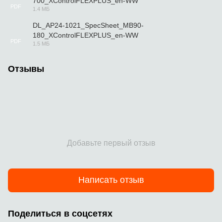
700_XControlFLEXPLUS_en-WW
PDF
1.4 МБ
DL_AP24-1021_SpecSheet_MB90-
180_XControlFLEXPLUS_en-WW
PDF
1.5 МБ
Отзывы
Добавьте первый отзыв
Написать отзыв
Поделиться в соцсетях