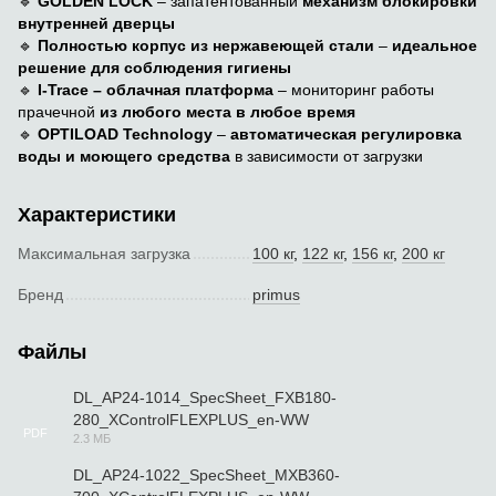
🔹
GOLDEN LOCK
– запатентованный
механизм блокировки
внутренней дверцы
🔹
Полностью корпус из нержавеющей стали
–
идеальное
решение для соблюдения гигиены
🔹
I-Trace – облачная платформа
– мониторинг работы
прачечной
из любого места в любое время
🔹
OPTILOAD Technology
–
автоматическая регулировка
воды и моющего средства
в зависимости от загрузки
Характеристики
Максимальная загрузка
100 кг
,
122 кг
,
156 кг
,
200 кг
Бренд
primus
Файлы
DL_AP24-1014_SpecSheet_FXB180-
280_XControlFLEXPLUS_en-WW
PDF
2.3 МБ
DL_AP24-1022_SpecSheet_MXB360-