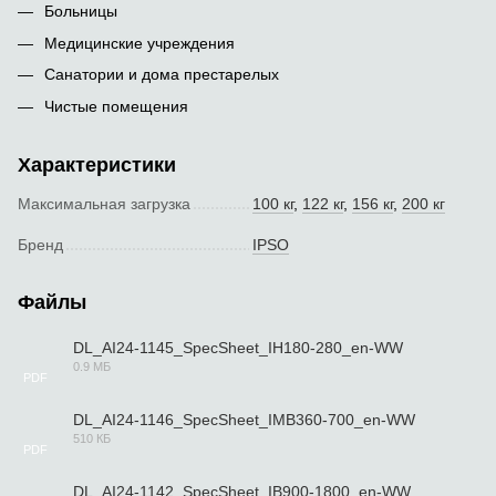
Больницы
Медицинские учреждения
Санатории и дома престарелых
Чистые помещения
Характеристики
Максимальная загрузка
100 кг
,
122 кг
,
156 кг
,
200 кг
Бренд
IPSO
Файлы
DL_AI24-1145_SpecSheet_IH180-280_en-WW
0.9 МБ
PDF
DL_AI24-1146_SpecSheet_IMB360-700_en-WW
510 КБ
PDF
DL_AI24-1142_SpecSheet_IB900-1800_en-WW