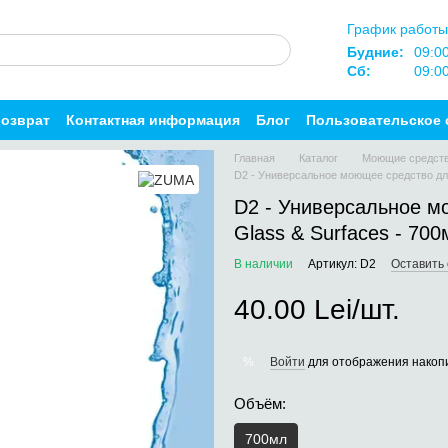
График работы
Будние:
09:0
Сб:
09:0
возврат
Контактная информация
Блог
Пользовательское 
Главная
Каталог
Моющие средст
D2 - Универсальное моющее средство для
D2 - Универсальное м
Glass & Surfaces - 700
В наличии
Артикул: D2
Оставить
40.00 Lei/шт.
Войти
для отображения накопи
%
Объём:
700мл