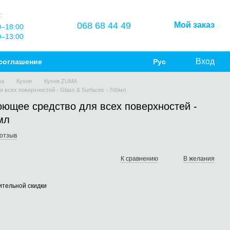
:
068 68 44 49
Мой заказ
0–18:00
0–13:00
Вход
соглашение
Рус
ва
Кухня
Кухня ZUMA
 всех поверхностей - Glass & Surfaces - 700мл
оющее средство для всех поверхностей -
мл
 отзыв
К сравнению
В желания
тельной скидки