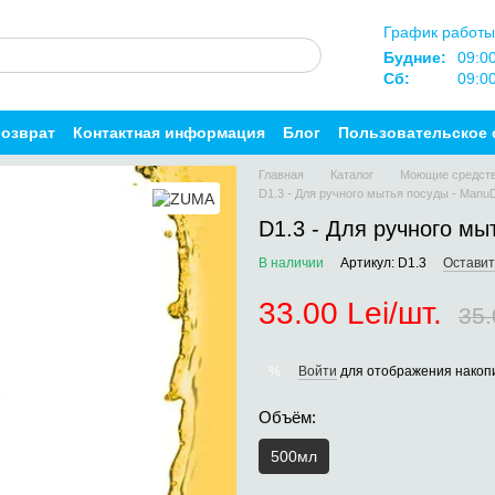
График работы
Будние:
09:0
Сб:
09:0
возврат
Контактная информация
Блог
Пользовательское 
Главная
Каталог
Моющие средст
D1.3 - Для ручного мытья посуды - ManuD
D1.3 - Для ручного мы
В наличии
Артикул: D1.3
Оставит
33.00 Lei/шт.
35.
Войти
для отображения накопи
%
Объём:
500мл