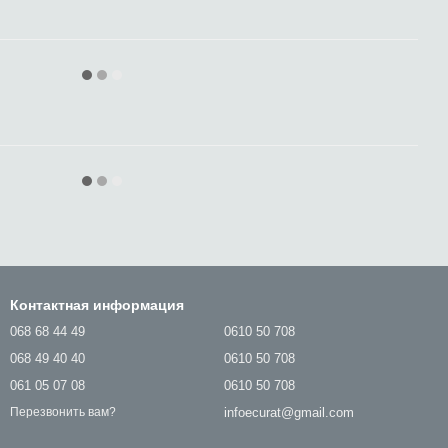
Контактная информация
068 68 44 49
0610 50 708
068 49 40 40
0610 50 708
061 05 07 08
0610 50 708
infoecurat@gmail.com
Перезвонить вам?