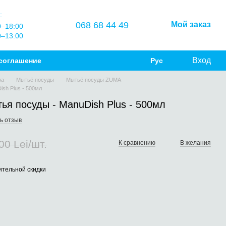
:
068 68 44 49
Мой заказ
0–18:00
0–13:00
Вход
соглашение
Рус
ва
Мытьё посуды
Мытьё посуды ZUMA
ish Plus - 500мл
тья посуды - ManuDish Plus - 500мл
ь отзыв
00 Lei/шт.
К сравнению
В желания
тельной скидки